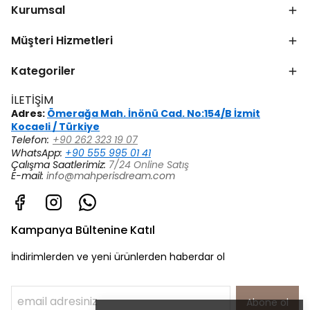
Kurumsal
Müşteri Hizmetleri
Kategoriler
İLETİŞİM
Adres:
Ömerağa Mah. İnönü Cad. No:154/B İzmit
Kocaeli / Türkiye
Telefon:
+90 262 323 19 07
WhatsApp:
+90 555 995 01 41
Çalışma Saatlerimiz:
7/24 Online Satış
E-mail:
info@mahperisdream.com
Kampanya Bültenine Katıl
İndirimlerden ve yeni ürünlerden haberdar ol
Abone ol