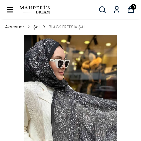
0
Aksesuar
Şal
BLACK FREESİA ŞAL