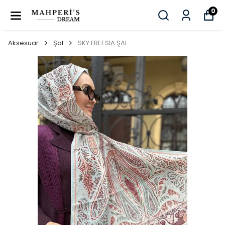
0
Aksesuar
Şal
SKY FREESİA ŞAL