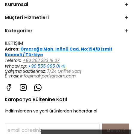
Kurumsal
Müşteri Hizmetleri
Kategoriler
İLETİŞİM
Adres:
Ömerağa Mah. İnönü Cad. No:154/B İzmit
Kocaeli / Türkiye
Telefon:
+90 262 323 19 07
WhatsApp:
+90 555 995 01 41
Çalışma Saatlerimiz:
7/24 Online Satış
E-mail:
info@mahperisdream.com
Kampanya Bültenine Katıl
İndirimlerden ve yeni ürünlerden haberdar ol
Abone ol