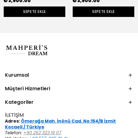
₺ 3,900.00
₺ 3,900.00
SEPETE EKLE
SEPETE EKLE
Kurumsal
Müşteri Hizmetleri
Kategoriler
İLETİŞİM
Adres:
Ömerağa Mah. İnönü Cad. No:154/B İzmit
Kocaeli / Türkiye
Telefon:
+90 262 323 19 07