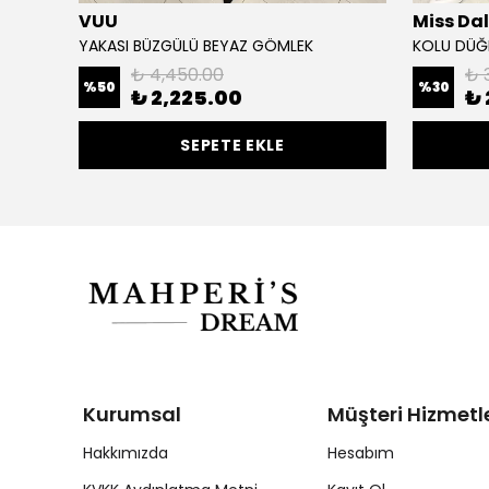
VUU
Miss Da
YAKASI BÜZGÜLÜ BEYAZ GÖMLEK
KOLU DÜĞ
₺ 4,450.00
₺ 
%
50
%
30
₺ 2,225.00
₺ 
SEPETE EKLE
Kurumsal
Müşteri Hizmetle
Hakkımızda
Hesabım