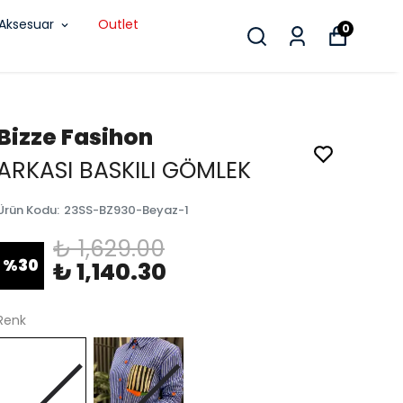
Aksesuar
Outlet
0
Bizze Fasihon
ARKASI BASKILI GÖMLEK
Ürün Kodu
:
23SS-BZ930-Beyaz-1
₺ 1,629.00
%
30
₺ 1,140.30
Renk