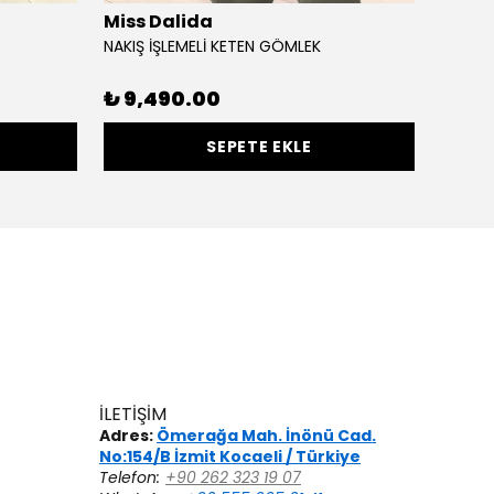
Miss Dalida
Uniq
NAKIŞ İŞLEMELİ KETEN GÖMLEK
SİMLİ 
%
30
₺ 9,490.00
SEPETE EKLE
İLETİŞİM
Adres:
Ömerağa Mah. İnönü Cad.
No:154/B İzmit Kocaeli / Türkiye
Telefon:
+90 262 323 19 07