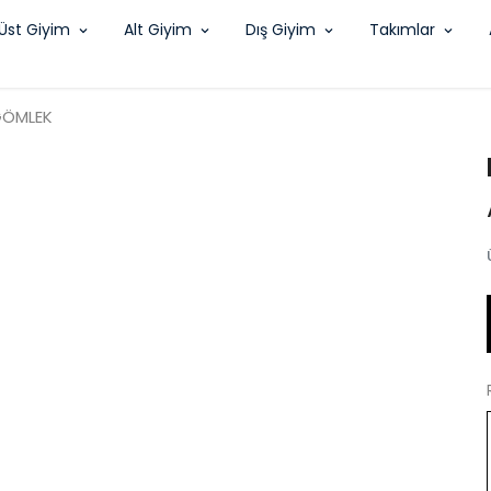
Üst Giyim
Alt Giyim
Dış Giyim
Takımlar
 GÖMLEK