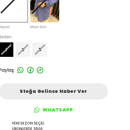
Beyaz
Mavi Sim
Beden
1
2
3
Paylaş
:
Stoğa Gelince Haber Ver
WHATSAPP
YENİ SEZON SEÇİLİ
ÜRÜNLERDE 3500