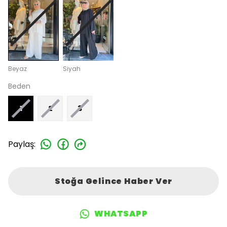
Beyaz
Siyah
Beden
1
2
3
Paylaş
:
Stoğa Gelince Haber Ver
WHATSAPP