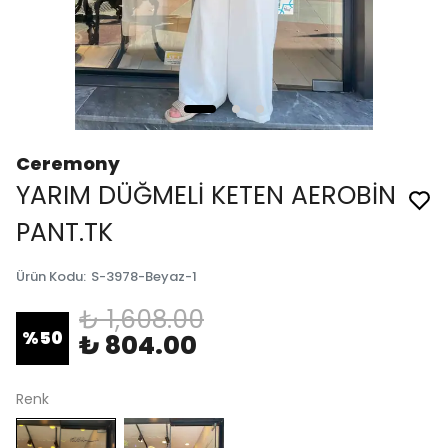
Ceremony
YARIM DÜĞMELİ KETEN AEROBİN
PANT.TK
Ürün Kodu
:
S-3978-Beyaz-1
₺ 1,608.00
%
50
₺ 804.00
Renk