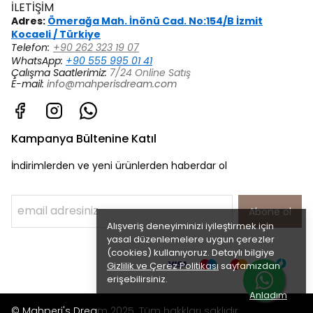
İLETİŞİM
Adres:
Ömerağa Mah. İnönü Cad. No:154/B İzmit
Kocaeli / Türkiye
Telefon:
+90 262 323 19 07
WhatsApp:
+90 555 995 01 41
Çalışma Saatlerimiz:
7/24 Online Satış
E-mail:
info@mahperisdream.com
Kampanya Bültenine Katıl
İndirimlerden ve yeni ürünlerden haberdar ol
Abone ol
Alışveriş deneyiminizi iyileştirmek için
yasal düzenlemelere uygun çerezler
(cookies) kullanıyoruz. Detaylı bilgiye
Gizlilik ve Çerez Politikası
sayfamızdan
erişebilirsiniz.
Anladım
© Mahperi's Dream 2025. Tüm hakkları saklıdır.