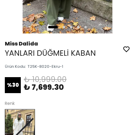
Miss Dalida
YANLARI DÜĞMELİ KABAN
Ürün Kodu
:
T25K-8020-Ekru-1
₺ 10,999.00
%
30
₺ 7,699.30
Renk