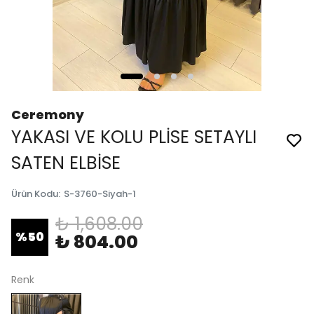
Ceremony
YAKASI VE KOLU PLİSE SETAYLI
SATEN ELBİSE
Ürün Kodu
:
S-3760-Siyah-1
₺ 1,608.00
%
50
₺ 804.00
Renk