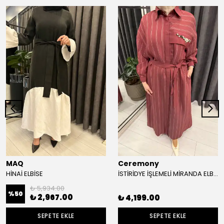
MAQ
Ceremony
HİNAİ ELBİSE
İSTİRİDYE İŞLEMELİ MİRANDA ELBİSE
₺ 5,934.00
%
50
₺ 2,967.00
₺ 4,199.00
SEPETE EKLE
SEPETE EKLE