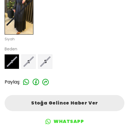
Siyah
Beden
1
2
3
Paylaş
:
Stoğa Gelince Haber Ver
WHATSAPP