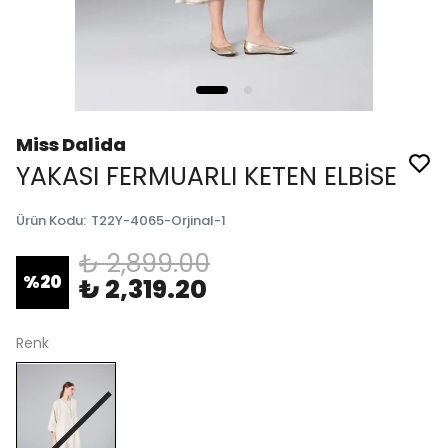
Miss Dalida
YAKASI FERMUARLI KETEN ELBİSE
Ürün Kodu
:
T22Y-4065-Orjinal-1
₺ 2,899.00
%
20
₺ 2,319.20
Renk