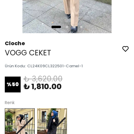
Cloche
VOGG CEKET
Ürün Kodu
:
CL24K09CL322501-Camel-1
₺ 3,620.00
%
50
₺ 1,810.00
Renk