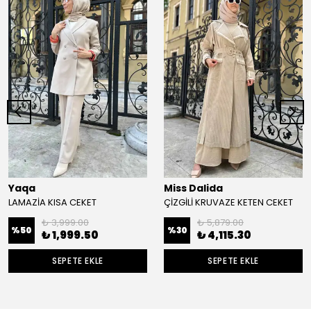
Yaqa
Miss Dalida
LAMAZİA KISA CEKET
ÇİZGİLİ KRUVAZE KETEN CEKET
₺ 3,999.00
₺ 5,879.00
%
50
%
30
₺ 1,999.50
₺ 4,115.30
SEPETE EKLE
SEPETE EKLE