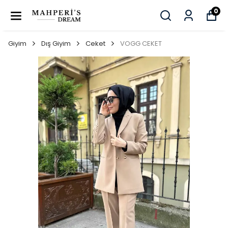
0
Giyim
Dış Giyim
Ceket
VOGG CEKET