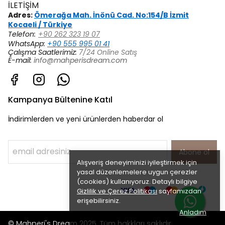
İLETİŞİM
Adres:
Ömerağa Mah. İnönü Cad. No:154/B İzmit
Kocaeli / Türkiye
Telefon:
+90 262 323 19 07
WhatsApp:
+90 555 995 01 41
Çalışma Saatlerimiz:
7/24 Online Satış
E-mail:
info@mahperisdream.com
Kampanya Bültenine Katıl
İndirimlerden ve yeni ürünlerden haberdar ol
Abone ol
Alışveriş deneyiminizi iyileştirmek için
yasal düzenlemelere uygun çerezler
(cookies) kullanıyoruz. Detaylı bilgiye
Gizlilik ve Çerez Politikası
sayfamızdan
erişebilirsiniz.
Anladım
© Mahperi's Dream 2025. Tüm hakkları saklıdır.