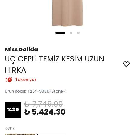
Miss Dalida
ÜÇ CEPLİ TEMİZ KESİM UZUN
HIRKA
Tükeniyor
Ürün Kodu
:
T25Y-9026-Stone-1
₺ 7,749.00
%
30
₺ 5,424.30
Renk