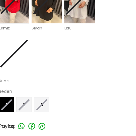
Kırmızı
Siyah
Ekru
Nude
Beden
1
2
3
Paylaş
: