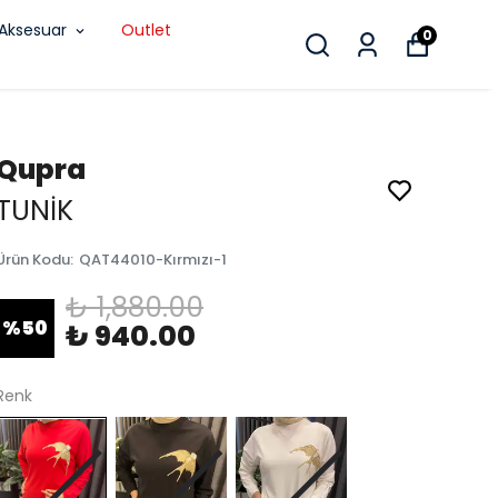
Aksesuar
Outlet
0
Qupra
TUNİK
Ürün Kodu
:
QAT44010-Kırmızı-1
₺ 1,880.00
%
50
₺ 940.00
Renk