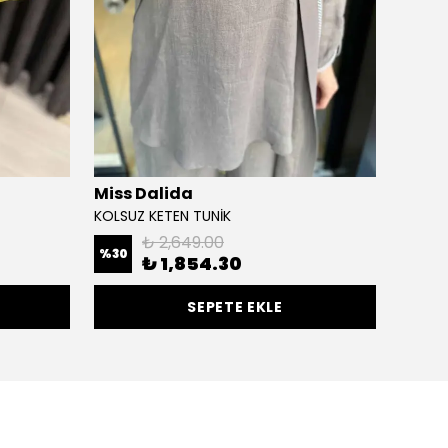
Miss Dalida
Miss 
KOLSUZ KETEN TUNİK
DÜZ RE
₺ 2,649.00
%
30
%
30
₺ 1,854.30
SEPETE EKLE