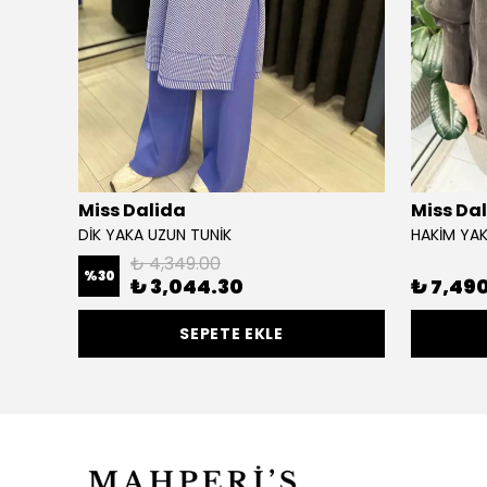
Miss Dalida
Miss Da
 TUNİK
DİK YAKA UZUN TUNİK
HAKİM YAK
₺ 4,349.00
%
30
₺ 3,044.30
₺ 7,49
SEPETE EKLE