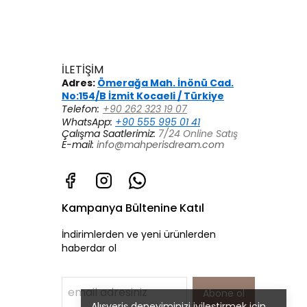
İLETİŞİM
Adres:
Ömerağa Mah. İnönü Cad.
No:154/B İzmit Kocaeli / Türkiye
Telefon:
+90 262 323 19 07
WhatsApp:
+90 555 995 01 41
Çalışma Saatlerimiz:
7/24 Online Satış
E-mail:
info@mahperisdream.com
Kampanya Bültenine Katıl
İndirimlerden ve yeni ürünlerden
haberdar ol
Abone ol
Alışveriş deneyiminizi iyileştirmek için