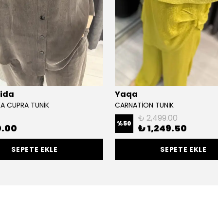
lida
Yaqa
A CUPRA TUNİK
CARNATİON TUNİK
₺ 2,499.00
%
50
0.00
₺ 1,249.50
SEPETE EKLE
SEPETE EKLE