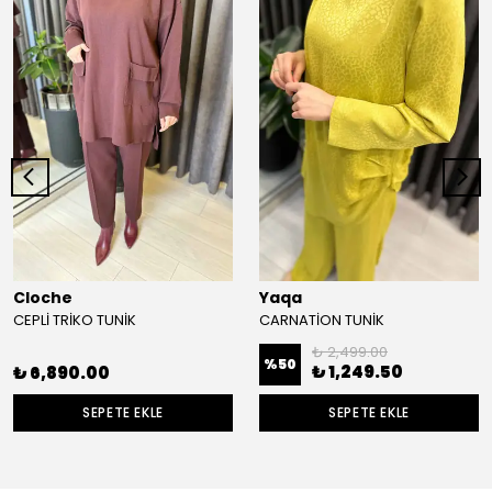
Cloche
Yaqa
CEPLİ TRİKO TUNİK
CARNATİON TUNİK
₺ 2,499.00
%
50
₺ 1,249.50
₺ 6,890.00
SEPETE EKLE
SEPETE EKLE