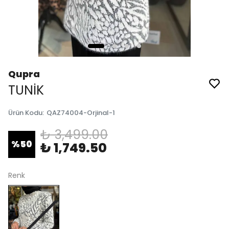
Qupra
TUNİK
Ürün Kodu
:
QAZ74004-Orjinal-1
₺ 3,499.00
%
50
₺ 1,749.50
Renk