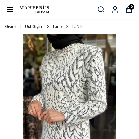
0
Giyim
Üst Giyim
Tunik
TUNİK