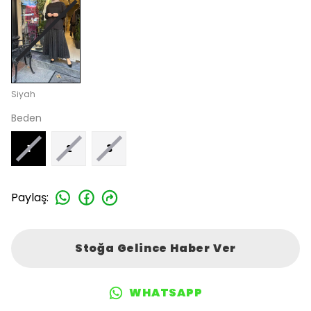
Siyah
Beden
1
2
3
Paylaş
:
Stoğa Gelince Haber Ver
WHATSAPP