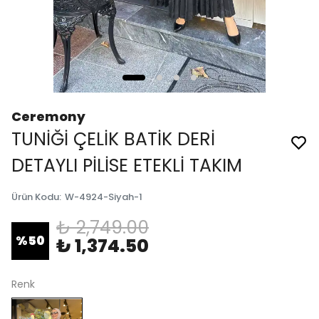
Ceremony
TUNİĞİ ÇELİK BATİK DERİ
DETAYLI PİLİSE ETEKLİ TAKIM
Ürün Kodu
:
W-4924-Siyah-1
₺ 2,749.00
%
50
₺ 1,374.50
Renk