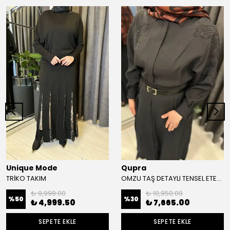
Unique Mode
Qupra
TRİKO TAKIM
OMZU TAŞ DETAYLI TENSEL ETEKLİ TAKIM
₺ 9,999.00
₺ 10,950.00
%
50
%
30
₺ 4,999.50
₺ 7,665.00
SEPETE EKLE
SEPETE EKLE