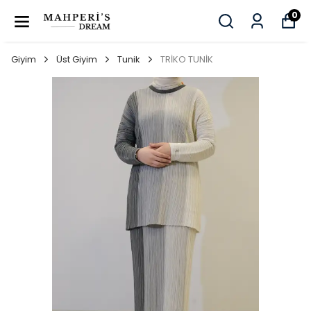
0
Giyim
Üst Giyim
Tunik
TRİKO TUNİK