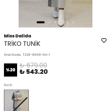
Miss Dalida
TRİKO TUNİK
Ürün Kodu
:
T22K-6009-Gri-1
₺ 679.00
%
20
₺ 543.20
Renk