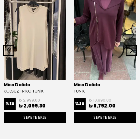
Miss Dalida
Miss Dalida
KOLSUZ TRİKO TUNİK
TUNİK
₺ 2,999.00
₺ 10,990.00
%
30
%
20
₺ 2,099.30
₺ 8,792.00
SEPETE EKLE
SEPETE EKLE