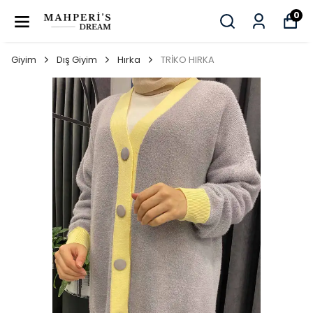
0
Giyim
Dış Giyim
Hırka
TRİKO HIRKA