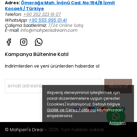
Adres:
Ömerağa Mah. İnönü Cad. No:154/B İzmit
Kocaeli / Türkiye
Telefon:
+90 262 323 19 07
WhatsApp:
+90 555 995 01 41
Çalışma Saatlerimiz:
7/24 Online Satış
E-mail:
info@mahperisdream.com
Kampanya Bültenine Katıl
İndirimlerden ve yeni ürünlerden haberdar ol
Abone ol
Alışveriş deneyiminizi iyileştirmek için
yasal düzenlemelere uygun çerezler
(cookies) kullanıyoruz. Detaylı bilgiye
Gizlilik ve Çerez Politikası
sayfamızdan
erişebilirsiniz.
Anladım
© Mahperi's Dream 2025. Tüm hakkları saklıdır.