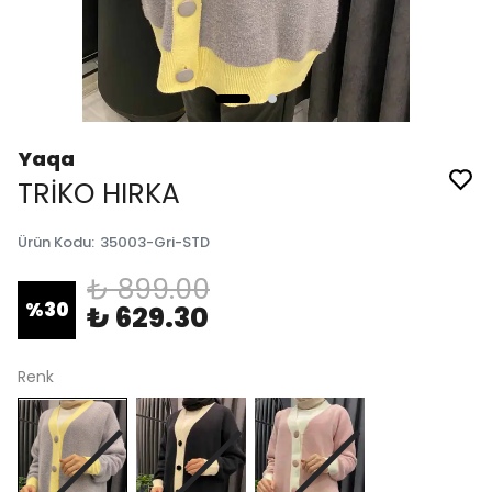
Yaqa
TRİKO HIRKA
Ürün Kodu
:
35003-Gri-STD
₺ 899.00
%
30
₺ 629.30
Renk