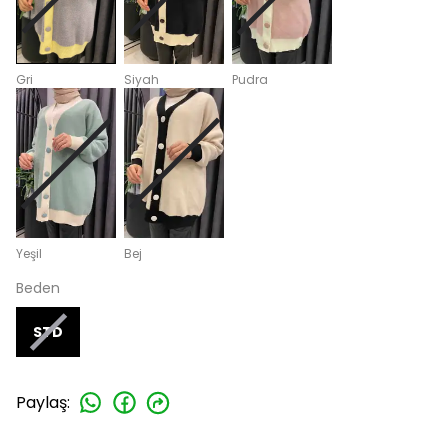
Gri
Siyah
Pudra
Yeşil
Bej
Beden
STD
Paylaş
: