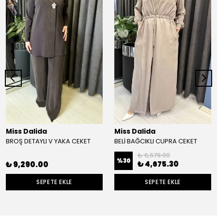
Miss Dalida
Miss Dalida
BROŞ DETAYLI V YAKA CEKET
BELİ BAĞCIKLI CUPRA CEKET
₺ 6,679.00
%
30
₺ 4,675.30
₺ 9,290.00
SEPETE EKLE
SEPETE EKLE