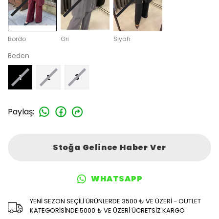
Bordo
Gri
Siyah
Beden
1
2
3
Paylaş
:
Stoğa Gelince Haber Ver
WHATSAPP
YENİ SEZON SEÇİLİ ÜRÜNLERDE 3500 ₺ VE ÜZERİ - OUTLET
KATEGORİSİNDE 5000 ₺ VE ÜZERİ ÜCRETSİZ KARGO