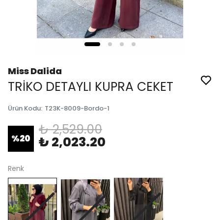
Miss Dalida
TRİKO DETAYLI KUPRA CEKET
Ürün Kodu
:
T23K-8009-Bordo-1
₺ 2,529.00
%
20
₺ 2,023.20
Renk