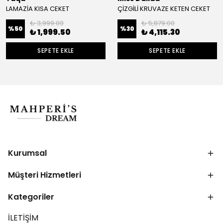
LAMAZİA KISA CEKET
ÇİZGİLİ KRUVAZE KETEN CEKET
₺ 3,999.00
₺ 5,879.00
%
50
%
30
₺ 1,999.50
₺ 4,115.30
SEPETE EKLE
SEPETE EKLE
Kurumsal
Müşteri Hizmetleri
Kategoriler
İLETİŞİM