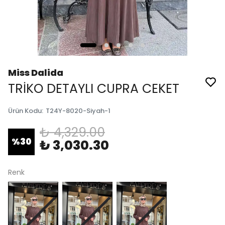
Miss Dalida
TRİKO DETAYLI CUPRA CEKET
Ürün Kodu
:
T24Y-8020-Siyah-1
₺ 4,329.00
%
30
₺ 3,030.30
Renk