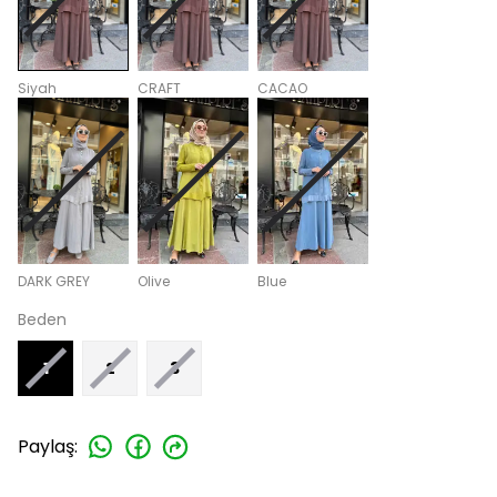
Siyah
CRAFT
CACAO
DARK GREY
Olive
Blue
Beden
1
2
3
Paylaş
: