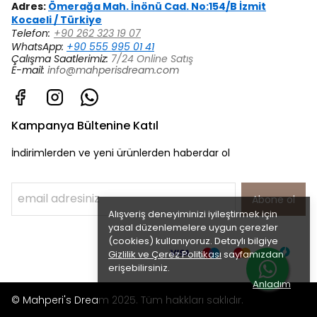
Adres:
Ömerağa Mah. İnönü Cad. No:154/B İzmit
Kocaeli / Türkiye
Telefon:
+90 262 323 19 07
WhatsApp:
+90 555 995 01 41
Çalışma Saatlerimiz:
7/24 Online Satış
E-mail:
info@mahperisdream.com
Kampanya Bültenine Katıl
İndirimlerden ve yeni ürünlerden haberdar ol
Abone ol
Alışveriş deneyiminizi iyileştirmek için
yasal düzenlemelere uygun çerezler
(cookies) kullanıyoruz. Detaylı bilgiye
Gizlilik ve Çerez Politikası
sayfamızdan
erişebilirsiniz.
Anladım
© Mahperi's Dream 2025. Tüm hakkları saklıdır.