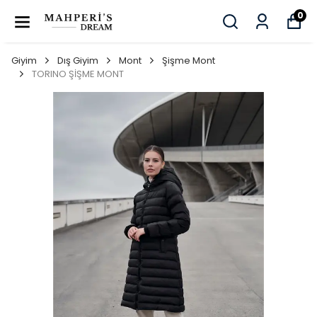
0
Giyim
Dış Giyim
Mont
Şişme Mont
TORINO ŞİŞME MONT