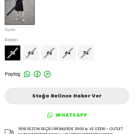
Siyah
Beden
38
40
42
44
36
Paylaş
:
Stoğa Gelince Haber Ver
WHATSAPP
YENİ SEZON SEÇİLİ ÜRÜNLERDE 3500 ₺ VE ÜZERİ - OUTLET