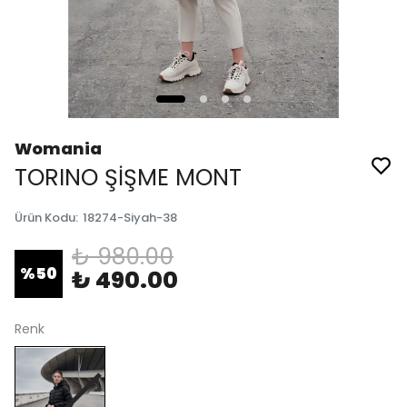
Womania
TORINO ŞİŞME MONT
Ürün Kodu
:
18274-Siyah-38
₺ 980.00
%
50
₺ 490.00
Renk