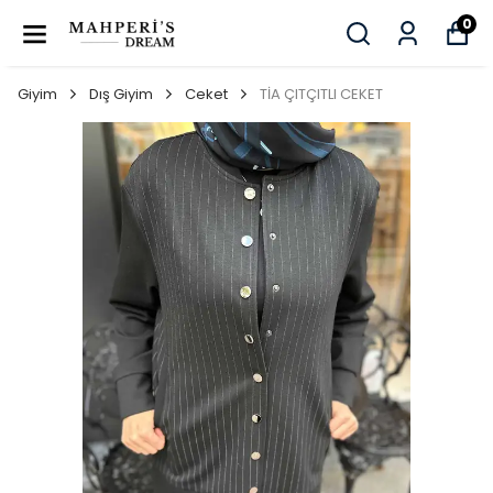
0
Giyim
Dış Giyim
Ceket
TİA ÇITÇITLI CEKET