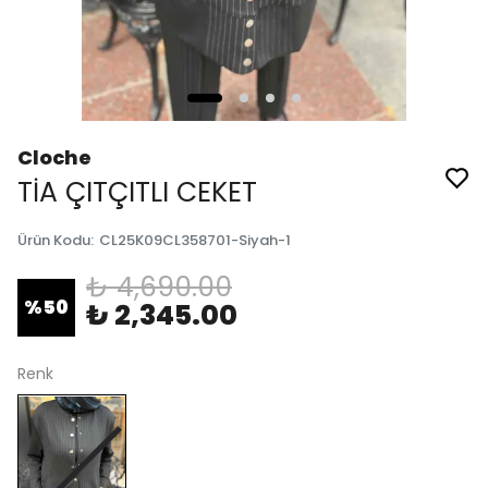
Cloche
TİA ÇITÇITLI CEKET
Ürün Kodu
:
CL25K09CL358701-Siyah-1
₺ 4,690.00
%
50
₺ 2,345.00
Renk