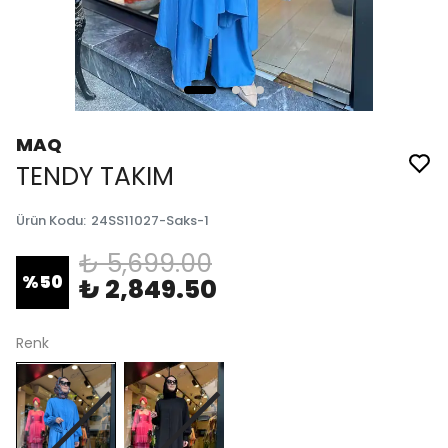
MAQ
TENDY TAKIM
Ürün Kodu
:
24SS11027-Saks-1
₺ 5,699.00
%
50
₺ 2,849.50
Renk