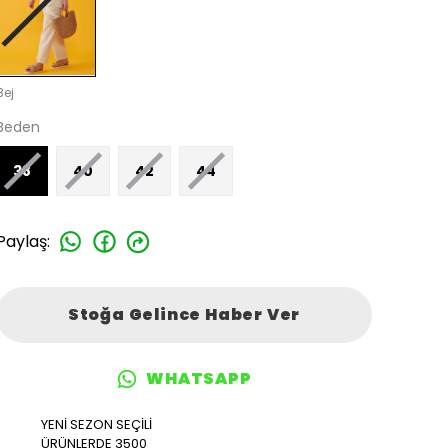
Bej
Beden
38
40
42
44
Paylaş
:
Stoğa Gelince Haber Ver
WHATSAPP
YENİ SEZON SEÇİLİ
ÜRÜNLERDE 3500