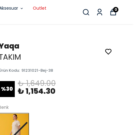
Aksesuar
Outlet
0
Yaqa
TAKIM
Ürün Kodu
:
91231021-Bej-38
₺ 1,649.00
%
30
₺ 1,154.30
Renk