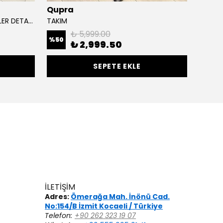
Qupra
Cere
ÖNÜ TAHTA BONCUK İŞEMELİ ALLER DETAYLI KETEN PANTOLONLU TAKIM
TAKIM
İSTİRİ
₺ 5,999.00
%
50
₺ 2,999.50
₺ 5,
SEPETE EKLE
İLETİŞİM
Adres:
Ömerağa Mah. İnönü Cad.
No:154/B İzmit Kocaeli / Türkiye
Telefon:
+90 262 323 19 07