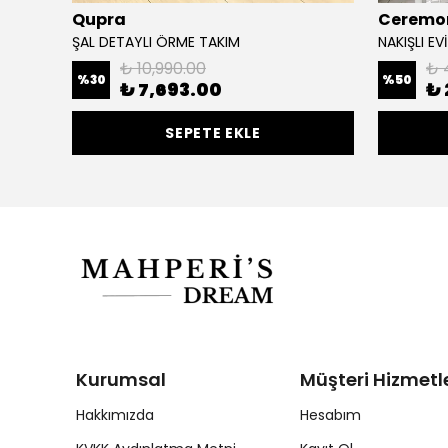
Qupra
Ceremo
ŞAL DETAYLI ÖRME TAKIM
NAKIŞLI EV
₺ 10,990.00
₺ 
%
30
%
50
₺ 7,693.00
₺ 
SEPETE EKLE
Kurumsal
Müşteri Hizmetle
Hakkımızda
Hesabım