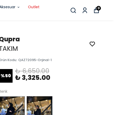
Aksesuar
Outlet
0
Qupra
TAKIM
Ürün Kodu
:
QAZ72095-Orjinal-1
₺ 6,650.00
%
50
₺ 3,325.00
Renk