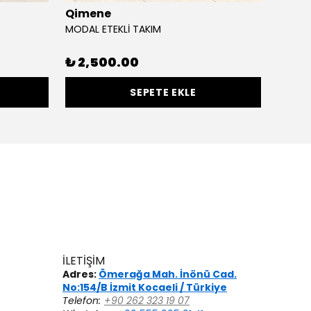
Qimene
Uniq
MODAL ETEKLİ TAKIM
TRİKO 
%
50
₺ 2,500.00
SEPETE EKLE
İLETİŞİM
Adres:
Ömerağa Mah. İnönü Cad.
No:154/B İzmit Kocaeli / Türkiye
Telefon:
+90 262 323 19 07