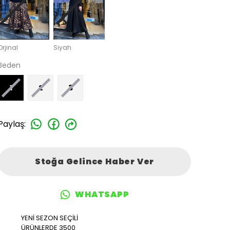
Orjinal
Siyah
Beden
1
2
3
Paylaş
:
Stoğa Gelince Haber Ver
WHATSAPP
YENİ SEZON SEÇİLİ
ÜRÜNLERDE 3500