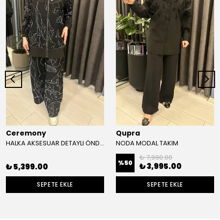
Ceremony
Qupra
HALKA AKSESUAR DETAYLI ÖNDEN FERMUARLI SAMARA PANTOLONLU TAKIM
NODA MODAL TAKIM
₺ 7,990.00
%
50
₺ 3,995.00
₺ 5,399.00
SEPETE EKLE
SEPETE EKLE