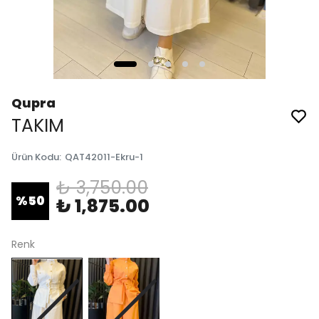
Qupra
TAKIM
Ürün Kodu
:
QAT42011-Ekru-1
₺ 3,750.00
%
50
₺ 1,875.00
Renk