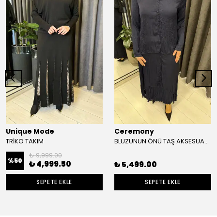
Unique Mode
Ceremony
TRİKO TAKIM
BLUZUNUN ÖNÜ TAŞ AKSESUAR VE DÜĞME DETAYLI ETEĞİ YANDAN DÜĞMELİ CUPRA TAKIM
₺ 9,999.00
%
50
₺ 4,999.50
₺ 5,499.00
SEPETE EKLE
SEPETE EKLE