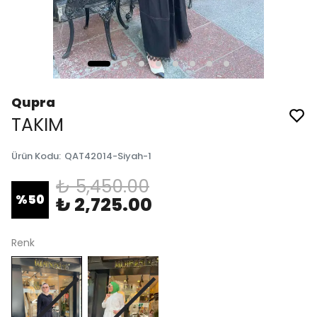
Qupra
TAKIM
Ürün Kodu
:
QAT42014-Siyah-1
₺ 5,450.00
%
50
₺ 2,725.00
Renk