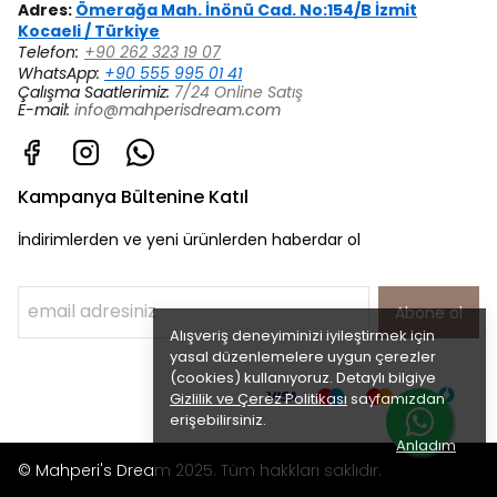
Adres:
Ömerağa Mah. İnönü Cad. No:154/B İzmit
Kocaeli / Türkiye
Telefon:
+90 262 323 19 07
WhatsApp:
+90 555 995 01 41
Çalışma Saatlerimiz:
7/24 Online Satış
E-mail:
info@mahperisdream.com
Kampanya Bültenine Katıl
İndirimlerden ve yeni ürünlerden haberdar ol
Abone ol
Alışveriş deneyiminizi iyileştirmek için
yasal düzenlemelere uygun çerezler
(cookies) kullanıyoruz. Detaylı bilgiye
Gizlilik ve Çerez Politikası
sayfamızdan
erişebilirsiniz.
Anladım
© Mahperi's Dream 2025. Tüm hakkları saklıdır.