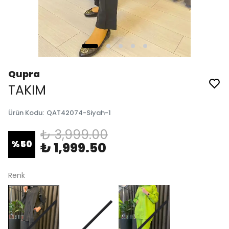
Qupra
TAKIM
Ürün Kodu
:
QAT42074-Siyah-1
₺ 3,999.00
%
50
₺ 1,999.50
Renk