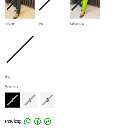
Siyah
Ekru
MİMOZA
Bej
Beden
1
2
3
Paylaş
: