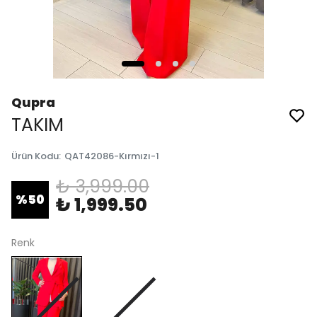
Qupra
TAKIM
Ürün Kodu
:
QAT42086-Kırmızı-1
₺ 3,999.00
%
50
₺ 1,999.50
Renk