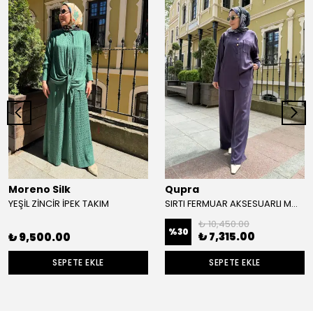
Moreno Silk
Qupra
YEŞİL ZİNCİR İPEK TAKIM
SIRTI FERMUAR AKSESUARLI MODAL TAKIM
₺ 10,450.00
%
30
₺ 7,315.00
₺ 9,500.00
SEPETE EKLE
SEPETE EKLE