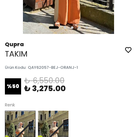
Qupra
TAKIM
Ürün Kodu
:
QAY62057-BEJ-ORANJ-1
₺ 6,550.00
%
50
₺ 3,275.00
Renk