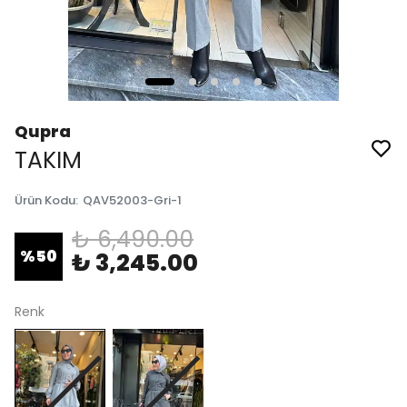
Qupra
TAKIM
Ürün Kodu
:
QAV52003-Gri-1
₺ 6,490.00
%
50
₺ 3,245.00
Renk