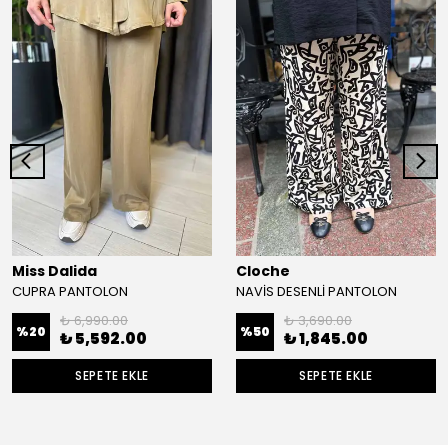
Miss Dalida
Cloche
CUPRA PANTOLON
NAVİS DESENLİ PANTOLON
₺ 6,990.00
₺ 3,690.00
%
20
%
50
₺ 5,592.00
₺ 1,845.00
SEPETE EKLE
SEPETE EKLE