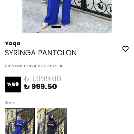
Yaqa
SYRİNGA PANTOLON
Ürün Kodu
:
81241073-Saks-38
₺ 1,999.00
%
50
₺ 999.50
Renk