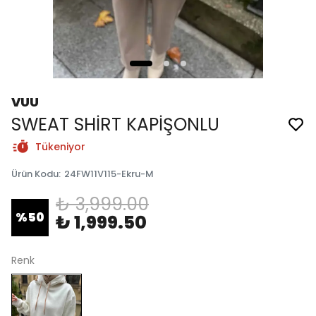
VUU
SWEAT SHİRT KAPİŞONLU
Tükeniyor
Ürün Kodu
:
24FW11V115-Ekru-M
₺ 3,999.00
%
50
₺ 1,999.50
Renk