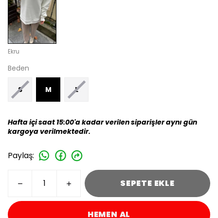
Ekru
Beden
S
M
L
Hafta içi saat 15:00'a kadar verilen siparişler aynı gün
kargoya verilmektedir.
Paylaş
:
SEPETE EKLE
HEMEN AL