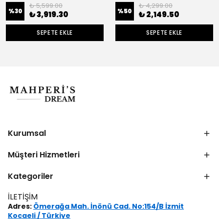
₺ 5,599.00
₺ 4,299.00
%
30
%
50
₺ 3,919.30
₺ 2,149.50
SEPETE EKLE
SEPETE EKLE
Kurumsal
Müşteri Hizmetleri
Kategoriler
İLETİŞİM
Adres:
Ömerağa Mah. İnönü Cad. No:154/B İzmit
Kocaeli / Türkiye