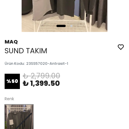
MAQ
SUND TAKIM
Ürün Kodu
:
23SS57020-Antrasit-1
₺ 2,799.00
%
50
₺ 1,399.50
Renk