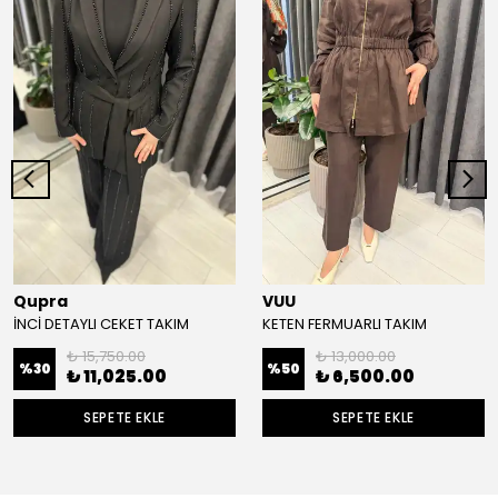
Qupra
VUU
İNCİ DETAYLI CEKET TAKIM
KETEN FERMUARLI TAKIM
₺ 15,750.00
₺ 13,000.00
%
30
%
50
₺ 11,025.00
₺ 6,500.00
SEPETE EKLE
SEPETE EKLE