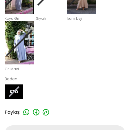
Koyu Gri
Siyah
kum beji
Gri Mavi
Beden
STD
Paylaş
: