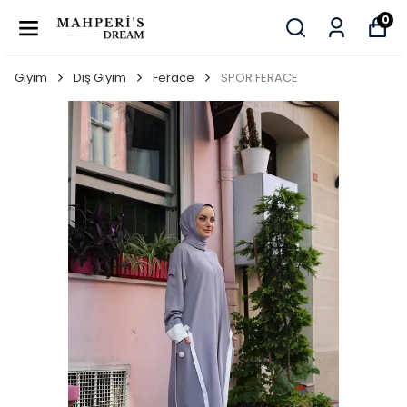
0
Giyim
Dış Giyim
Ferace
SPOR FERACE