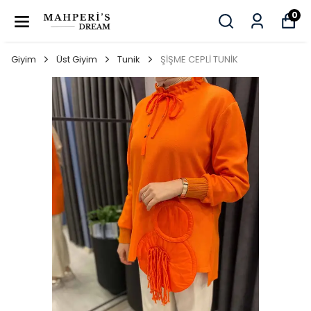
0
Giyim
Üst Giyim
Tunik
ŞİŞME CEPLİ TUNİK