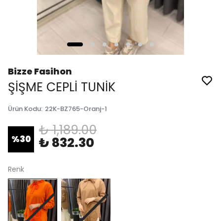
Bizze Fasihon
ŞİŞME CEPLİ TUNİK
Ürün Kodu
:
22K-BZ765-Oranj-1
₺ 1,189.00
%
30
₺ 832.30
Renk