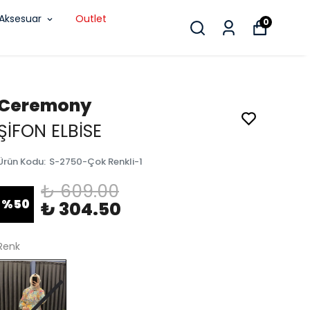
Aksesuar
Outlet
0
Ceremony
ŞİFON ELBİSE
Ürün Kodu
:
S-2750-Çok Renkli-1
₺ 609.00
%
50
₺ 304.50
Renk