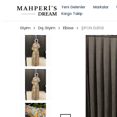
Yeni Gelenler
Markalar
Kargo Takip
Giyim
Dış Giyim
Elbise
ŞİFON ELBİSE