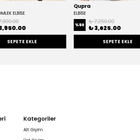
Qupra
MLEK ELBİSE
ELBİSE
7,900.00
₺ 7,250.00
%
50
3,950.00
₺ 3,625.00
SEPETE EKLE
SEPETE EKLE
ri
Kategoriler
Alt Giyim