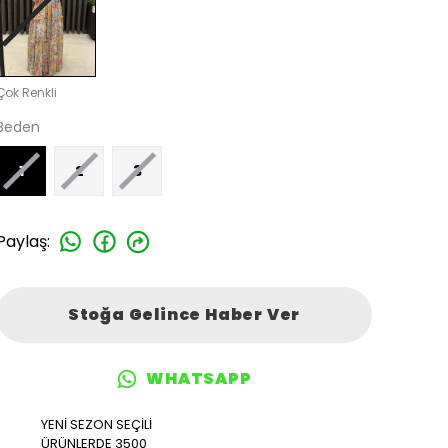
Çok Renkli
Beden
1
2
3
Paylaş
:
Stoğa Gelince Haber Ver
WHATSAPP
YENİ SEZON SEÇİLİ
ÜRÜNLERDE 3500