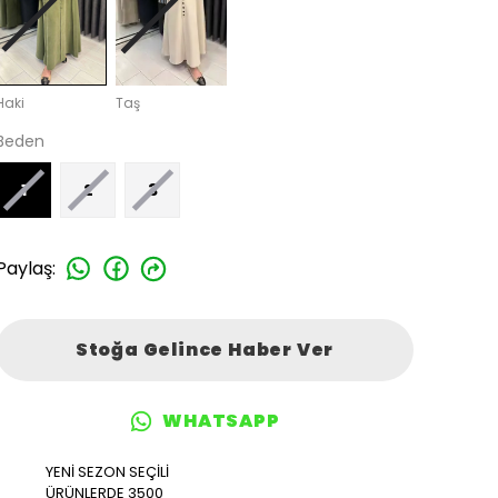
Haki
Taş
Beden
1
2
3
Paylaş
:
Stoğa Gelince Haber Ver
WHATSAPP
YENİ SEZON SEÇİLİ
ÜRÜNLERDE 3500