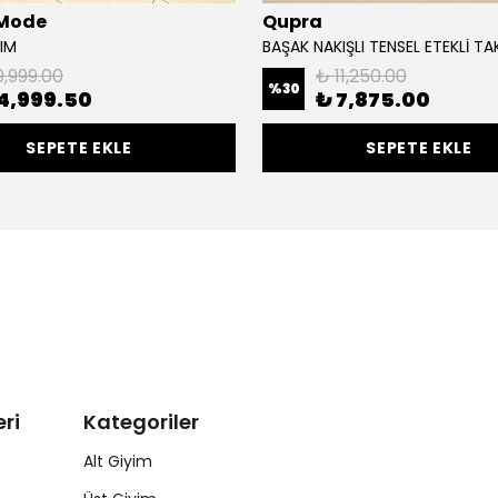
 Mode
Qupra
IM
BAŞAK NAKIŞLI TENSEL ETEKLİ TA
9,999.00
₺ 11,250.00
%
30
4,999.50
₺ 7,875.00
SEPETE EKLE
SEPETE EKLE
ri
Kategoriler
Alt Giyim