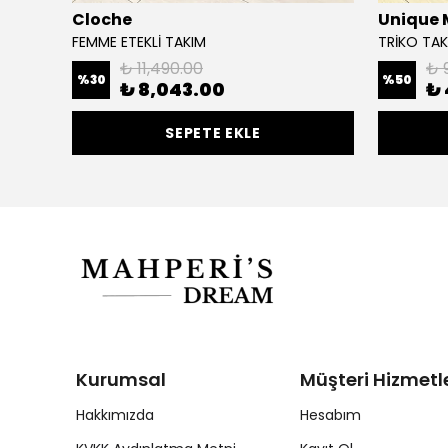
Cloche
Unique
 TAKIM
FEMME ETEKLİ TAKIM
TRİKO TAK
₺ 11,490.00
₺ 
%
30
%
50
₺ 8,043.00
₺ 
SEPETE EKLE
Kurumsal
Müşteri Hizmetle
Hakkımızda
Hesabım