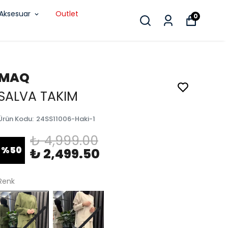
Aksesuar
Outlet
0
MAQ
SALVA TAKIM
Ürün Kodu
:
24SS11006-Haki-1
₺ 4,999.00
%
50
₺ 2,499.50
Renk