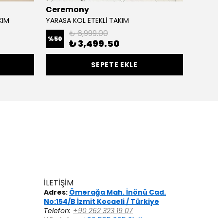
Ceremony
Qime
KIM
YARASA KOL ETEKLİ TAKIM
MODAL 
₺ 6,999.00
%
50
₺ 3,499.50
₺ 2,
SEPETE EKLE
İLETİŞİM
Adres:
Ömerağa Mah. İnönü Cad.
No:154/B İzmit Kocaeli / Türkiye
Telefon:
+90 262 323 19 07