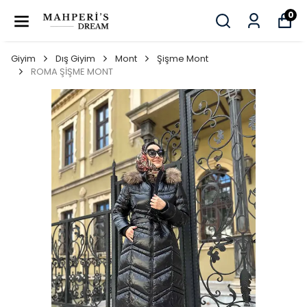
0
Giyim
Dış Giyim
Mont
Şişme Mont
ROMA ŞİŞME MONT