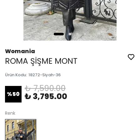
Womania
ROMA ŞİŞME MONT
Ürün Kodu
:
18272-Siyah-36
₺ 7,590.00
%
50
₺ 3,795.00
Renk