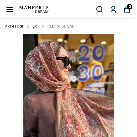
0
Aksesuar
Şal
RED ROSE ŞAL