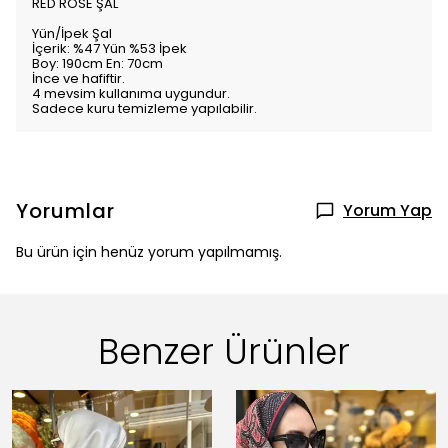
RED ROSE ŞAL
Yün/İpek Şal
İçerik: %47 Yün %53 İpek
Boy: 190cm En: 70cm
İnce ve hafiftir.
4 mevsim kullanıma uygundur.
Sadece kuru temizleme yapılabilir.
Yorumlar
Yorum Yap
Bu ürün için henüz yorum yapılmamış.
Benzer Ürünler