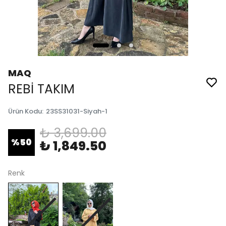
MAQ
REBİ TAKIM
Ürün Kodu
:
23SS31031-Siyah-1
₺ 3,699.00
%
50
₺ 1,849.50
Renk