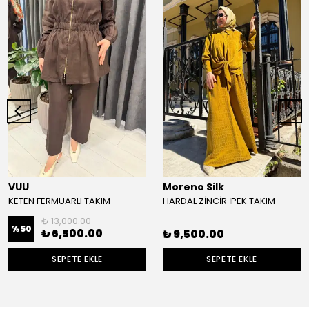
VUU
Moreno Silk
KETEN FERMUARLI TAKIM
HARDAL ZİNCİR İPEK TAKIM
₺ 13,000.00
%
50
₺ 6,500.00
₺ 9,500.00
SEPETE EKLE
SEPETE EKLE