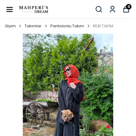
0
Giyim
Takımlar
Pantolonlu Takım
REBİ TAKIM