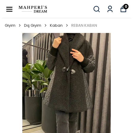
0
Giyim
Dış Giyim
Kaban
REBAN KABAN