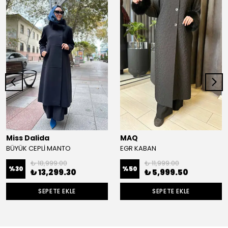
Miss Dalida
MAQ
BÜYÜK CEPLİ MANTO
EGR KABAN
₺ 18,999.00
₺ 11,999.00
%
30
%
50
₺ 13,299.30
₺ 5,999.50
SEPETE EKLE
SEPETE EKLE