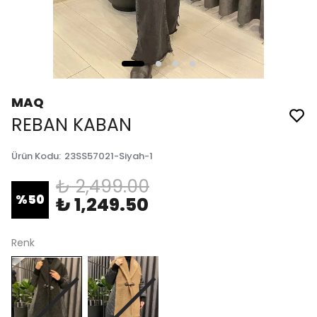
MAQ
REBAN KABAN
Ürün Kodu
:
23SS57021-Siyah-1
₺ 2,499.00
%
50
₺ 1,249.50
Renk