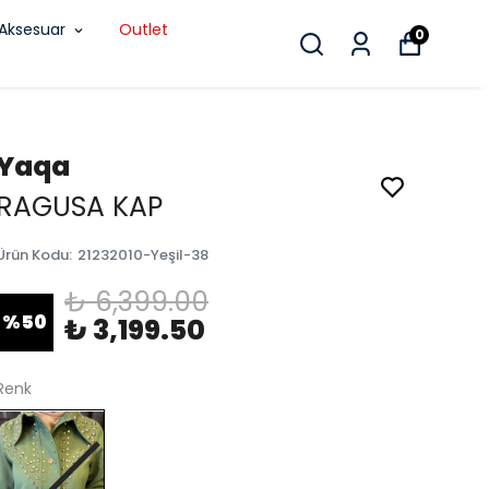
Aksesuar
Outlet
0
Yaqa
RAGUSA KAP
Ürün Kodu
:
21232010-Yeşil-38
₺ 6,399.00
%
50
₺ 3,199.50
Renk