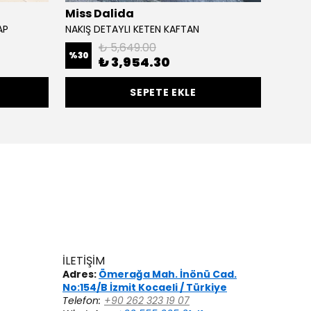
Miss Dalida
Miss 
AP
NAKIŞ DETAYLI KETEN KAFTAN
KOLLAR
₺ 5,649.00
%
30
%
20
₺ 3,954.30
SEPETE EKLE
İLETİŞİM
Adres:
Ömerağa Mah. İnönü Cad.
No:154/B İzmit Kocaeli / Türkiye
Telefon:
+90 262 323 19 07