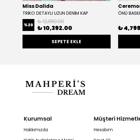
Miss Dalida
Ceremo
T
TRİKO DETAYLI UZUN DENİM KAP
ÖNÜ BASKI
₺ 12,990.00
%
20
₺ 10,392.00
₺ 4,79
SEPETE EKLE
Kurumsal
Müşteri Hizmetle
Hakkımızda
Hesabım