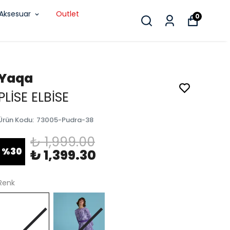
Aksesuar
Outlet
0
Yaqa
PLİSE ELBİSE
Ürün Kodu
:
73005-Pudra-38
₺ 1,999.00
%
30
₺ 1,399.30
Renk