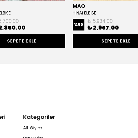
MAQ
LBİSE
HİNAİ ELBİSE
5,700.00
₺ 5,934.00
%
50
2,850.00
₺ 2,967.00
SEPETE EKLE
SEPETE EKLE
ri
Kategoriler
Alt Giyim