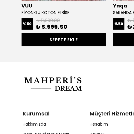
VUU
Yaqa
FİYONKLU KOTON ELBİSE
SARANDA E
₺ 11,999.00
₺ 
%
50
%
50
₺ 5,999.50
₺ 
SEPETE EKLE
Kurumsal
Müşteri Hizmetle
Hakkımızda
Hesabım