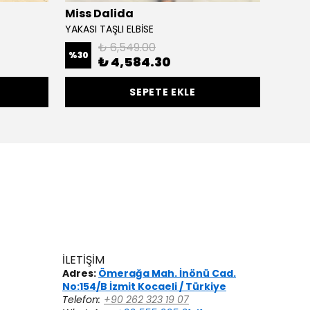
Miss Dalida
Miss 
YAKASI TAŞLI ELBİSE
CUPRA 
₺ 6,549.00
%
30
%
30
₺ 4,584.30
SEPETE EKLE
İLETİŞİM
Adres:
Ömerağa Mah. İnönü Cad.
No:154/B İzmit Kocaeli / Türkiye
Telefon:
+90 262 323 19 07