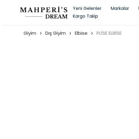
Yeni Gelenler
Markalar
Kargo Takip
Giyim
Dış Giyim
Elbise
PLİSE ELBİSE