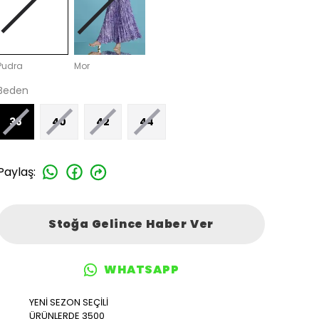
Pudra
Mor
Beden
38
40
42
44
Paylaş
:
Stoğa Gelince Haber Ver
WHATSAPP
YENİ SEZON SEÇİLİ
ÜRÜNLERDE 3500