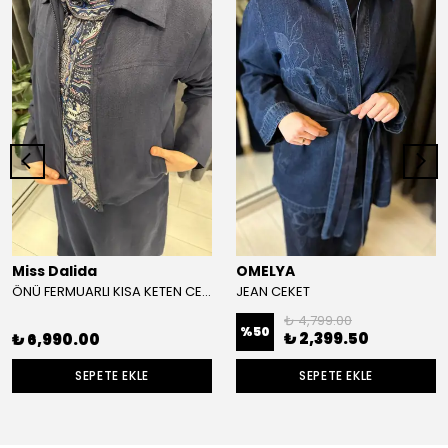
Miss Dalida
OMELYA
ÖNÜ FERMUARLI KISA KETEN CEKET
JEAN CEKET
₺ 4,799.00
%
50
₺ 2,399.50
₺ 6,990.00
SEPETE EKLE
SEPETE EKLE