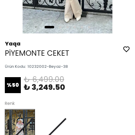
Yaqa
PİYEMONTE CEKET
Ürün Kodu
:
10232002-Beyaz-38
₺ 6,499.00
%
50
₺ 3,249.50
Renk