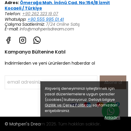
Adres:
Ömerağa Mah. İnönü Cad. No:154/B İzmit
Kocaeli / Türkiye
Telefon:
+90 262 323 19 07
WhatsApp:
+90 555 995 01 41
Çalışma Saatlerimiz:
7/24 Online Satış
E-mail:
info@mahperisdream.com
Kampanya Bültenine Katıl
İndirimlerden ve yeni ürünlerden haberdar ol
Abone ol
Alışveriş deneyiminizi iyileştirmek için
yasal düzenlemelere uygun çerezler
(cookies) kullanıyoruz. Detaylı bilgiye
Gizlilik ve Çerez Politikası
sayfamızdan
erişebilirsiniz.
Anladım
© Mahperi's Dream 2025. Tüm hakkları saklıdır.