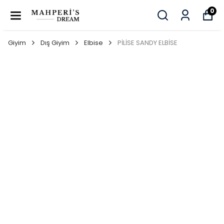
0
Giyim
Dış Giyim
Elbise
PİLİSE SANDY ELBİSE