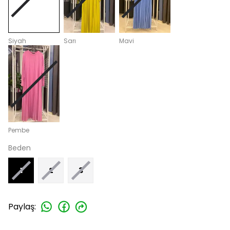
Siyah
Sarı
Mavi
Pembe
Beden
1
2
3
Paylaş
: