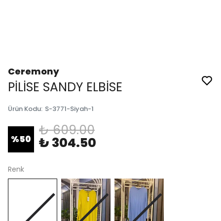
Ceremony
PİLİSE SANDY ELBİSE
Ürün Kodu
:
S-3771-Siyah-1
₺ 609.00
%
50
₺ 304.50
Renk