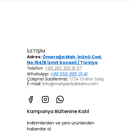
İLETİŞİM
Adres:
Ömerağa Mah. İnönü Cad.
No:154/B İzmit Kocaeli / Türkiye
Telefon:
+90 262 323 19 07
WhatsApp:
+90 555 995 01 41
Çalışma Saatlerimiz:
7/24 Online Satış
E-mail:
info@mahperisdream.com
Kampanya Bültenine Katıl
İndirimlerden ve yeni ürünlerden
haberdar ol