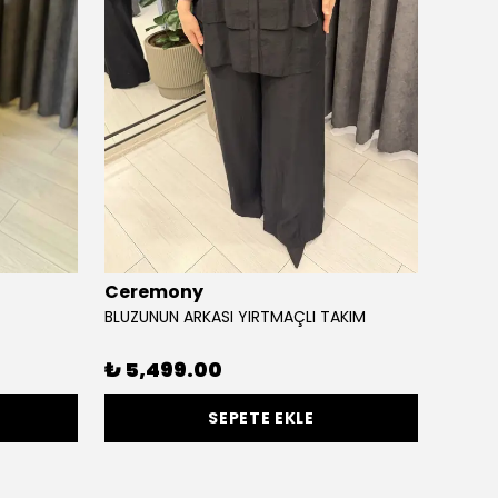
Ceremony
Qupr
BLUZUNUN ARKASI YIRTMAÇLI TAKIM
KAMO 
%
50
₺ 5,499.00
SEPETE EKLE