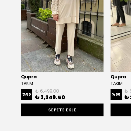
Qupra
Qupra
TAKIM
TAKIM
₺ 6,499.00
₺ 
%
50
%
50
₺ 3,249.50
₺ 
SEPETE EKLE