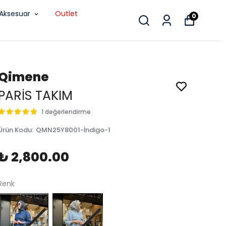
Aksesuar
Outlet
0
Qimene
PARİS TAKIM
1 değerlendirme
Ürün Kodu
:
QMN25Y8001-İndigo-1
₺ 2,800.00
Renk