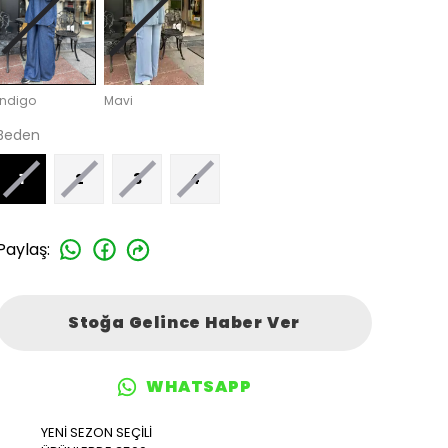
İndigo
Mavi
Beden
1
2
3
4
Paylaş
:
Stoğa Gelince Haber Ver
WHATSAPP
YENİ SEZON SEÇİLİ