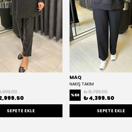
MAQ
NAKIŞ TAKIM
5,999.00
₺ 8,799.00
%
50
2,999.50
₺ 4,399.50
SEPETE EKLE
SEPETE EKLE