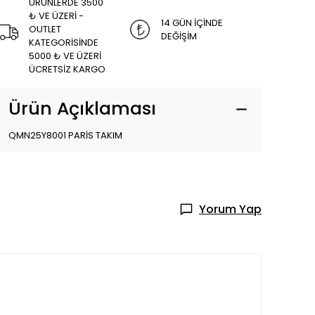
ÜRÜNLERDE 3500
₺ VE ÜZERİ -
14 GÜN İÇİNDE
OUTLET
DEĞİŞİM
KATEGORİSİNDE
5000 ₺ VE ÜZERİ
ÜCRETSİZ KARGO
Ürün Açıklaması
QMN25Y8001 PARİS TAKIM
Yorum Yap