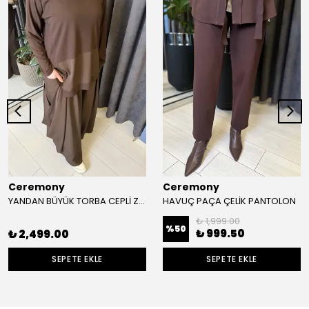
Ceremony
Ceremony
YANDAN BÜYÜK TORBA CEPLİ ZEYNA PANTOLON
HAVUÇ PAÇA ÇELİK PANTOLON
₺ 1,999.00
%
50
₺ 999.50
₺ 2,499.00
SEPETE EKLE
SEPETE EKLE