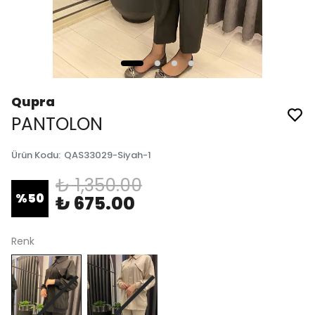
Qupra
PANTOLON
Ürün Kodu
:
QAS33029-Siyah-1
₺ 1,350.00
%
50
₺ 675.00
Renk