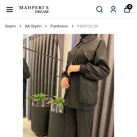
0
Giyim
Alt Giyim
Pantolon
PANTOLON