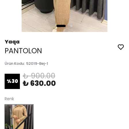
Yaqa
PANTOLON
Ürün Kodu
:
52019-Bej-1
₺ 900.00
%
30
₺ 630.00
Renk