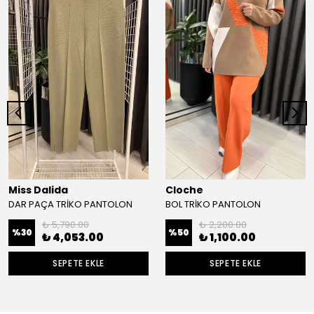
Miss Dalida
Cloche
DAR PAÇA TRİKO PANTOLON
BOL TRİKO PANTOLON
₺ 5,790.00
₺ 2,200.00
%
30
%
50
₺ 4,053.00
₺ 1,100.00
SEPETE EKLE
SEPETE EKLE