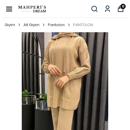
0
Giyim
Alt Giyim
Pantolon
PANTOLON