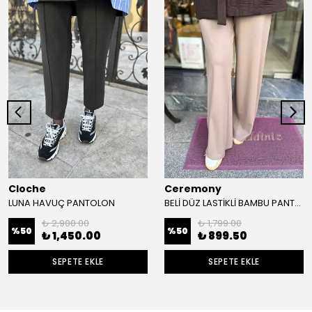
Cloche
Ceremony
LUNA HAVUÇ PANTOLON
BELİ DÜZ LASTİKLİ BAMBU PANTOLON
₺ 2,900.00
₺ 1,799.00
%
50
%
50
₺ 1,450.00
₺ 899.50
SEPETE EKLE
SEPETE EKLE