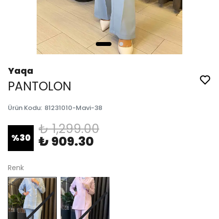
Yaqa
PANTOLON
Ürün Kodu
:
81231010-Mavi-38
₺ 1,299.00
%
30
₺ 909.30
Renk