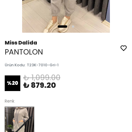
Miss Dalida
PANTOLON
Ürün Kodu
:
T23K-7010-Gri-1
₺ 1,099.00
%
20
₺ 879.20
Renk