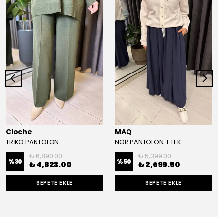
Cloche
MAQ
TRİKO PANTOLON
NOR PANTOLON-ETEK
₺ 6,890.00
₺ 5,399.00
%
30
%
50
₺ 4,823.00
₺ 2,699.50
SEPETE EKLE
SEPETE EKLE