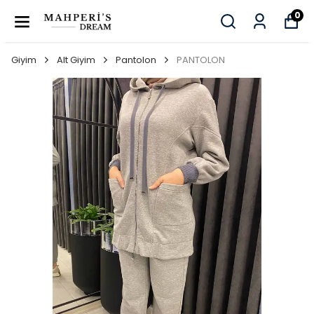
0
Giyim
Alt Giyim
Pantolon
PANTOLON