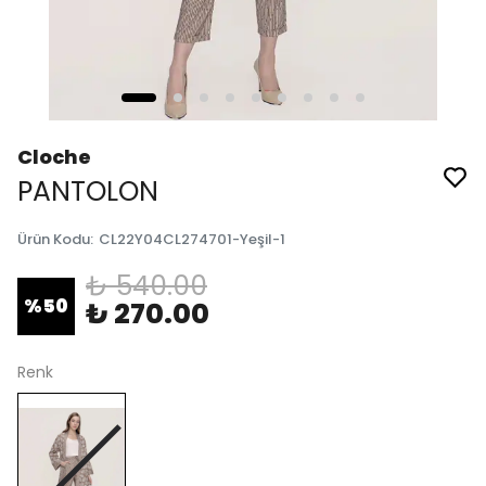
Cloche
PANTOLON
Ürün Kodu
:
CL22Y04CL274701-Yeşil-1
₺ 540.00
%
50
₺ 270.00
Renk