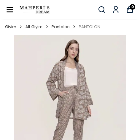
0
Giyim
Alt Giyim
Pantolon
PANTOLON