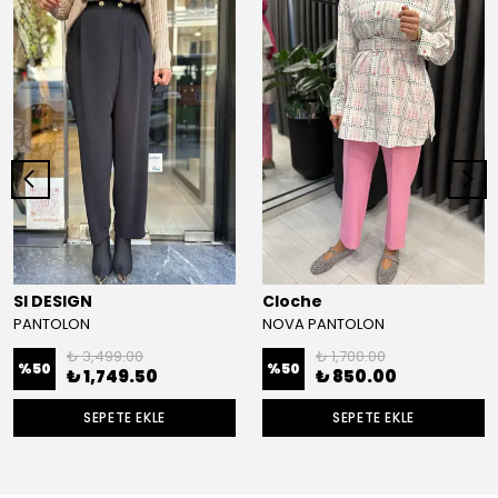
SI DESIGN
Cloche
PANTOLON
NOVA PANTOLON
₺ 3,499.00
₺ 1,700.00
%
50
%
50
₺ 1,749.50
₺ 850.00
SEPETE EKLE
SEPETE EKLE