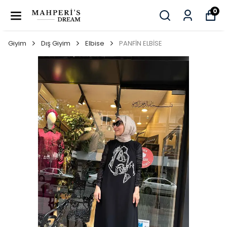
0
Giyim
Dış Giyim
Elbise
PANFİN ELBİSE