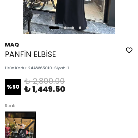
MAQ
PANFİN ELBİSE
Ürün Kodu
:
24AW65010-Siyah-1
₺ 2,899.00
%
50
₺ 1,449.50
Renk