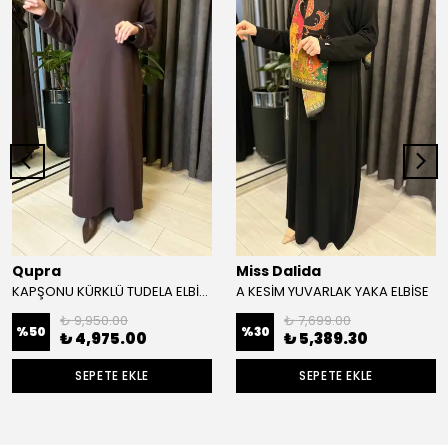
Qupra
Miss Dalida
KAPŞONU KÜRKLÜ TUDELA ELBİSE
A KESİM YUVARLAK YAKA ELBİSE
₺ 9,950.00
₺ 7,699.00
%
50
%
30
₺ 4,975.00
₺ 5,389.30
SEPETE EKLE
SEPETE EKLE